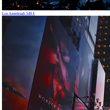
Los Angeles
ab
549
€