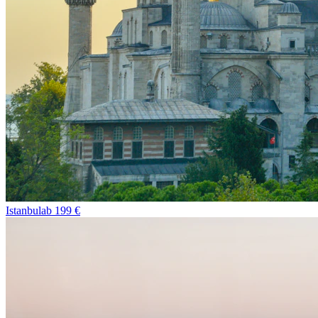
Istanbul
ab
199
€