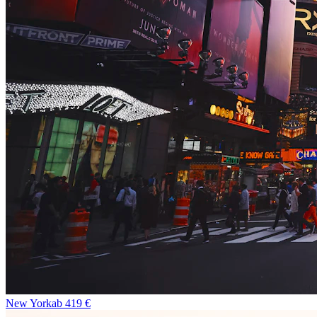
New York
ab
419
€