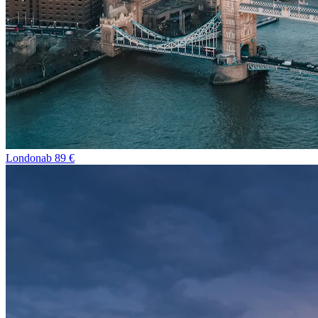
London
ab
89
€