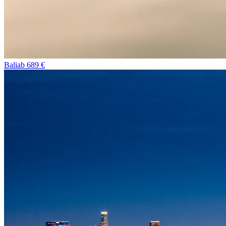
Bali
ab
689
€