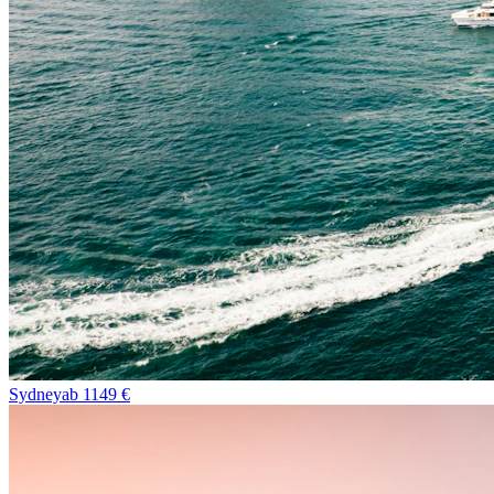
Sydney
ab
1149
€