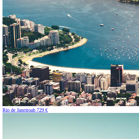
Rio de Janeiro
ab
729
€