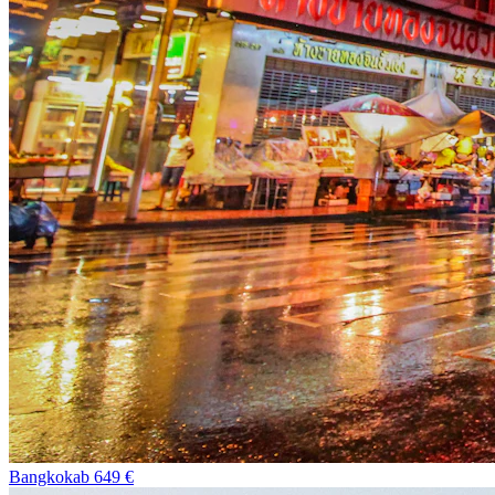
Bangkok
ab
649
€