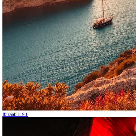
Ibiza
ab
119
€