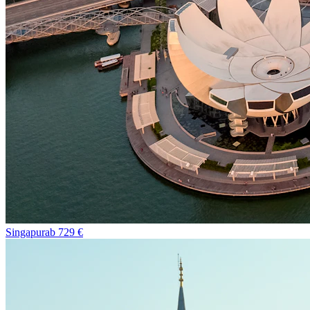
Singapur
ab
729
€