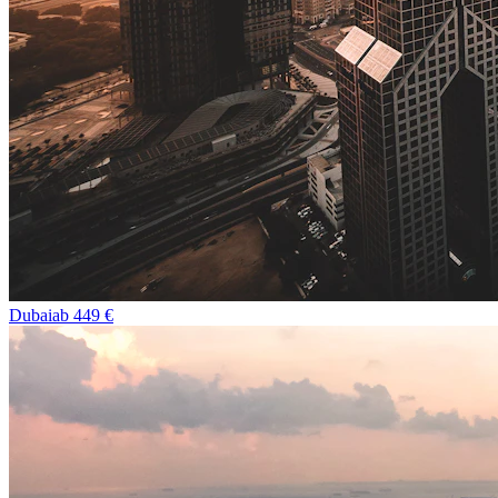
Dubai
ab
449
€