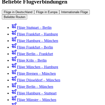
Beliebte Flugverbindungen
Flüge in Deutschland
Flüge in Europa
Internationale Flüge
Beliebte Routen
Flüge
Stuttgart
–
Berlin
Flüge
Frankfurt
–
Hamburg
Flüge
Hamburg
–
München
Flüge
Frankfurt
–
Berlin
Flüge
Berlin
–
Frankfurt
Flüge
Köln
–
Berlin
Flüge
München
–
Hamburg
Flüge
Bremen
–
München
Flüge
Düsseldorf
–
München
Flüge
Berlin
–
München
Flüge
Hamburg
–
Stuttgart
Flüge
Münster
–
München